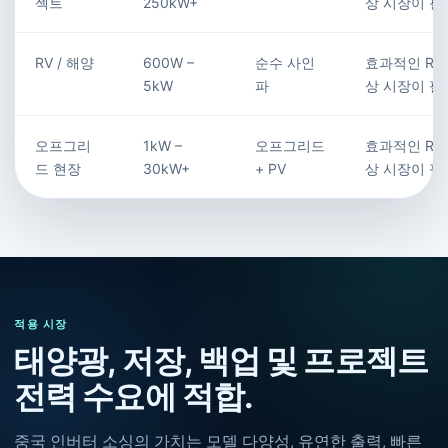
젝트
250kW+
상 시장이 필
RV / 해양
600W –
순수 사인
효과적인 RFQ
5kW
파
상 시장이 필
오프그리
1kW –
오프그리드
효과적인 RFQ
드 현장
30kW+
+ PV
상 시장이 필
적용 시장
태양광, 저장, 백업 및 프로젝트
전력 수요에 적합.
중국 인버터 소싱의 가치는 모델 다양성, 유연한 출력, 빠른