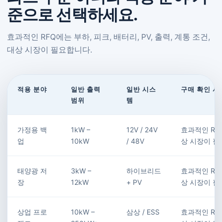
준으로 선택하세요.
효과적인 RFQ에는 부하, 피크, 배터리, PV, 출력, 계통 조건,
대상 시장이 필요합니다.
적용 분야
일반 출력
일반 시스
구매 확인 사
범위
템
가정용 백
1kW –
12V / 24V
효과적인 RFQ
업
10kW
/ 48V
상 시장이 필
태양광 저
3kW –
하이브리드
효과적인 RFQ
장
12kW
+ PV
상 시장이 필
상업 프로
10kW –
삼상 / ESS
효과적인 RFQ