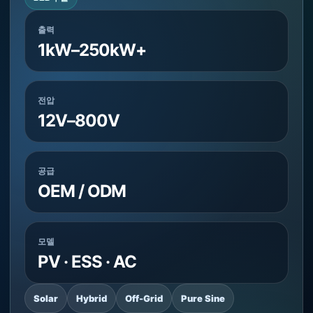
출력
1kW–250kW+
전압
12V–800V
공급
OEM / ODM
모델
PV · ESS · AC
Solar
Hybrid
Off-Grid
Pure Sine