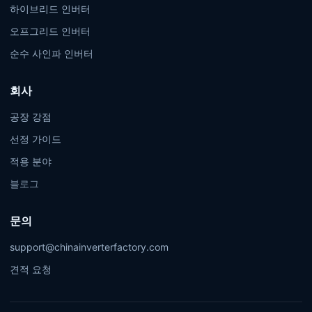
하이브리드 인버터
오프그리드 인버터
순수 사인파 인버터
회사
공장 강점
선정 가이드
적용 분야
블로그
문의
support@chinainverterfactory.com
견적 요청